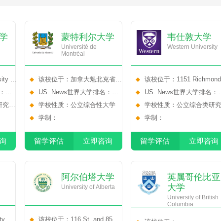
学
蒙特利尔大学
韦仕敦大学
Université de
Western University
Montréal
ty Dr
该校位于：加拿大魁北克省蒙
该校位于：1151 Richmond
1N4
名：
特利尔市诶杜阿荷·蒙珀提大道
US. News世界大学排名：
Street, London, Ontario,
US. News世界大学排名：
研究型
2900号
NO.0
学校性质：公立综合性大学
Canada, N6A 3K7
NO.114
学校性质：公立综合类研
学制：
大学
学制：
询
留学评估
立即咨询
留学评估
立即咨询
阿尔伯塔大学
英属哥伦比亚
大学
University of Alberta
University of British
Columbia
ty
该校位于：116 St. and 85