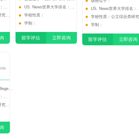
该校位于：
o, ON
名：
Ave., Edmonton, AB
US. News世界大学排名：
US. News世界大学排名：
研究型
NO.0
学校性质：
NO.46
学校性质：公立综合类研
学制：
大学
学制：
询
留学评估
立即咨询
留学评估
立即咨询
onto
lege
1A1
名：
研究型
询