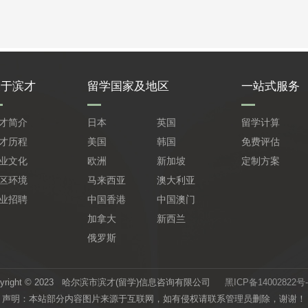
关于滨才
留学国家及地区
一站式服务
才简介
日本
英国
留学计算
才历程
美国
韩国
免费评估
业文化
欧洲
新加坡
定制方案
区环境
马来西亚
澳大利亚
业招聘
中国香港
中国澳门
加拿大
新西兰
俄罗斯
pyright © 2023 哈尔滨市滨才(留学)信息咨询有限公司
黑ICP备14002822号-
声明：本站部分内容图片来源于互联网，如有侵权请联系管理员删除，谢谢！