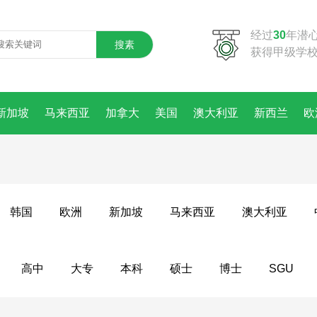
经过
30
年潜
搜素
获得甲级学
新加坡
马来西亚
加拿大
美国
澳大利亚
新西兰
欧
韩国
欧洲
新加坡
马来西亚
澳大利亚
高中
大专
本科
硕士
博士
SGU