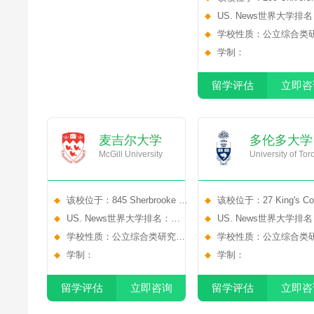
Avenue West, Waterlo
US. News世界大学排
NO.112
学校性质：公立综合类
大学
学制：
留学评估
立即咨
麦吉尔大学
多伦多大学
McGill University
University of Tor
该校位于：845 Sherbrooke St
该校位于：27 King's Col
W, Montreal, Quebec
US. News世界大学排名：
Cir, Toronto, ON M5S 
US. News世界大学排
NO.31
学校性质：公立综合类研究型
NO.21
学校性质：公立综合类
大学
学制：
大学
学制：
留学评估
立即咨询
留学评估
立即咨