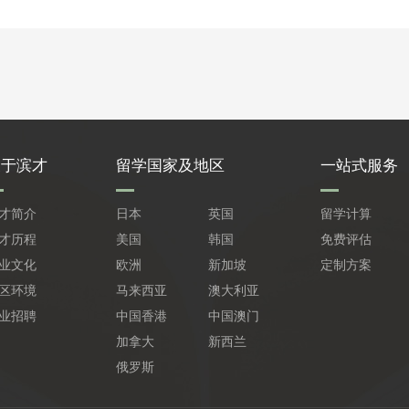
关于滨才
留学国家及地区
一站式服务
才简介
日本
英国
留学计算
才历程
美国
韩国
免费评估
业文化
欧洲
新加坡
定制方案
区环境
马来西亚
澳大利亚
业招聘
中国香港
中国澳门
加拿大
新西兰
俄罗斯