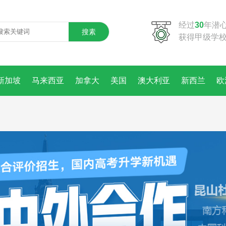
经过
30
年潜
搜素
获得甲级学
新加坡
马来西亚
加拿大
美国
澳大利亚
新西兰
欧