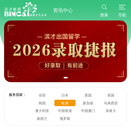
资讯中心
搜索
导航
服务国家：
全部
日本
英国
美国
韩国
欧洲
新加坡
马来西亚
澳大利亚
中国香港
中国澳门
加拿大
新西兰
俄罗斯