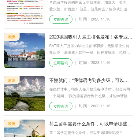
考虑留学移民的国家无非就澳洲、加拿大、美国、
爱尔兰、新西兰！ 但是，但凡你去了解你就知道，
澳洲、美国、新西兰要留下的概率微乎及微！正儿
时间：2023.11.16
|
立即咨询
八经，可以真正实现留学移民的只有加拿大和爱尔
兰！如果你觉得加拿大很卷，竞争比较激烈的话，
爱尔兰绝对是你的不二选择！
2023德国吸引力雇主排名发布！各专业上
欧洲
榜企业有哪些？
BAT等大厂是国内毕业生的求职梦，无数毕业生前
赴后继，渴望成为其中一员。同样在德国，也有这
样一些雇主广受毕业生欢迎。
时间：2023.11.16
|
立即咨询
不懂就问：“我德语考到多少级，可以申
欧洲
请德国留学？”
在德群体中，很多人在开始准备申请时，都会有同
一个疑问，“我的德语要考到什么级，才能申请德国
留学?”
时间：2023.11.16
|
立即咨询
荷兰留学需要什么条件，可以申请哪些院
欧洲
校？
荷兰留学需要什么条件，可以申请哪些院校？