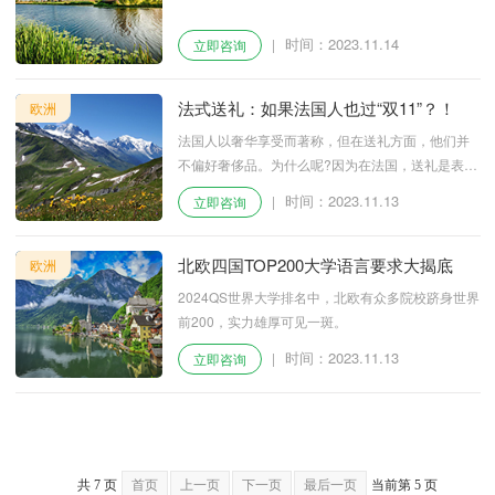
时间：2023.11.14
|
立即咨询
法式送礼：如果法国人也过“双11”？！
欧洲
法国人以奢华享受而著称，但在送礼方面，他们并
不偏好奢侈品。为什么呢?因为在法国，送礼是表达
情感和情谊的方式，而奢侈品常常被视作铺张浪
时间：2023.11.13
|
立即咨询
费、过于物质化。法国人更看重情感表达和相互理
解，而不是用昂贵的礼物来炫耀财富。所以，不要
想当然地送奢侈品，可能不会赢得真挚的情感回
北欧四国TOP200大学语言要求大揭底
欧洲
应。
2024QS世界大学排名中，北欧有众多院校跻身世界
前200，实力雄厚可见一斑。
时间：2023.11.13
|
立即咨询
共
7
页
首页
上一页
下一页
最后一页
当前第 5 页