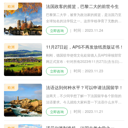
法国政客的摇篮，巴黎二大的前世今生
欧洲
巴黎第二大学，被誉为政治家的摇篮，是法国乃至
全球知名的法学院之一。这所学校孕育了无数的政
治精英，他们在全球政坛上留下了深远的影响。
时间：2023.11.24
|
立即咨询
11月27日起，APS不再发放纸质版证书！
欧洲
刚刚，德国驻华使馆文化处留德人员APS审核部官
网正式宣布：针对所有2023年11月27日(含当日)起
成功通过(留学德国)个人审核的申请人，APS审核部
时间：2023.11.23
|
立即咨询
仅提供附有验证二维码的数字签名证书/证明(简称：
DigZert)。
法语达到何种水平？可以申请法国留学！
欧洲
这两天，不少同学想了解一下法国留学各个阶段的
法语要求。今儿就给大家科普一下法语什么水平可
以申请法国留学，话不多说，上干货!
时间：2023.11.21
|
立即咨询
诺贝尔奖制造机、法国古老大学之一—巴
欧洲