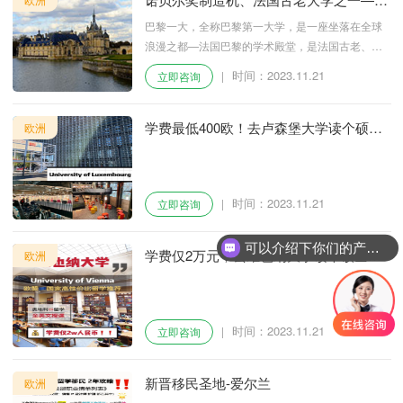
黎一大
巴黎一大，全称巴黎第一大学，是一座坐落在全球
浪漫之都—法国巴黎的学术殿堂，是法国古老、尊
贵的高等学府之一。
时间：2023.11.21
|
立即咨询
学费最低400欧！去卢森堡大学读个硕士
欧洲
吧！
时间：2023.11.21
|
立即咨询
可以介绍下你们的产品么
学费仅2万元，去维也纳大学读个硕士
欧洲
吧！
时间：2023.11.21
|
立即咨询
新晋移民圣地-爱尔兰
欧洲